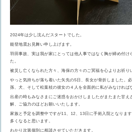
2024年は少し沈んだスタートでした。
能登地震お見舞い申し上げます。
羽田事故、実は我が家にとっては他人事ではなく胸が締め付け
た。
被災し亡くなられた方々、海保の方々のご冥福を心よりお祈り
やっと気持ちが落ち着いた矢先の5日、長女が骨折しました。必
孫、犬、そして松葉杖の彼女の４人を全面的に私がみなければ
出産の時もみなさまにご迷惑をおかけしましたがまたまた甘え
解、ご協力のほどお願いいたします。
家族と予定を調整中ですが11、12、13日に手術入院となりま
多くなると思います。
わかり次第個別に相談させていただきます。